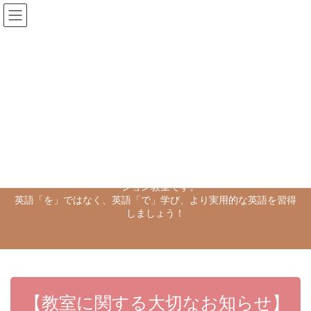
コ
ナ
ン
ビ
テ
ゲ
ン
ー
ツ
シ
へ
ョ
Previous
Next
ス
ン
キ
に
ッ
移
プ
動
英語スタジオ・キルトは、埼玉県所沢市東所沢の英語プレゼンテ
ーション教室です。
英語「を」ではなく、英語「で」学び、より実用的な英語を習得
しましょう！
【教室に関する大切なお知らせ】