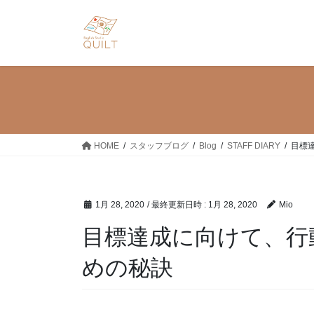
コ
ナ
ン
ビ
テ
ゲ
ン
ー
ツ
シ
へ
ョ
ス
ン
キ
に
ッ
移
HOME
スタッフブログ
Blog
STAFF DIARY
目標
プ
動
1月 28, 2020
/ 最終更新日時 :
1月 28, 2020
Mio
目標達成に向けて、行
めの秘訣