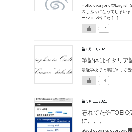
Hello, everyone😉En
久しぶりになってしまいま
ージョン出てた […]
+2
6月 19, 2021
筆記体はイタリア
最近学校では筆記体って習
+4
5月 11, 2021
忘れてた💦TOEI
に。。。
Good evening, every