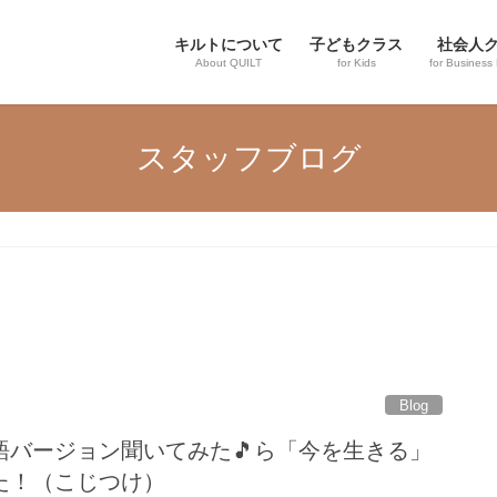
キルトについて
子どもクラス
社会人
About QUILT
for Kids
for Business
スタッフブログ
Blog
語バージョン聞いてみた🎵ら「今を生きる」
た！（こじつけ）