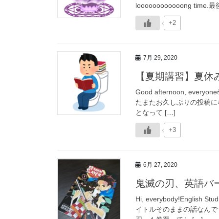
loooooooooooong t
+2
7月 29, 2020
【夏期講習】夏休
Good afternoon, eve
たまたお久しぶりの投稿に
となって […]
+3
6月 27, 2020
鬼滅の刃、英語バー
Hi, everybody!Engl
イトルそのままの話なんで