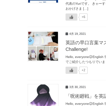
代表のYuriです。 きゃ
おかげさま […]
+6
4月 19, 2021
英語の早口言葉マスター続
Challenge!
Hello, everyone😉En
でご紹介したつもりでいました
+2
3月 30, 2021
「呪術廻戦」を英
Hello, everyone😉Engl