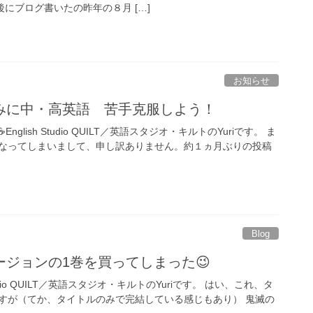
ime.最後にブログ書いたの昨年の８月 […]
お知らせ
みに中・高英語 苦手克服しよう！
ryone☕English Studio QUILT／英語スタジオ・キルトのYuriです。 ま
なってしまいまして、申し訳ありません。約１ヵ月ぶりの投稿
Blog
ジョンの1巻を買ってしまった😉
ish Studio QUILT／英語スタジオ・キルトのYuriです。 はい、これ、タ
すが（てか、タイトルのみで完結している感じもあり） 鬼滅の