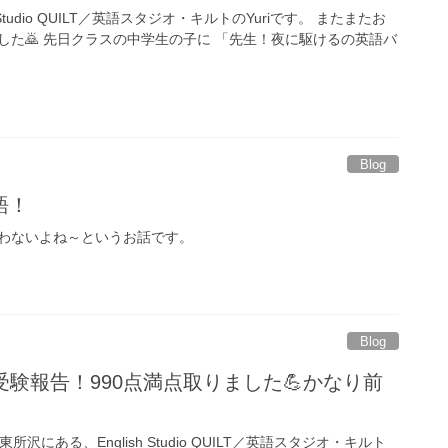
glish Studio QUILT／英語スタジオ・キルトのYuriです。 またまたお
した🙇 先日クラスの中学生の子に 「先生！夜に駆けるの英語バ
Blog
語！
わないよね～というお話です。
Blog
C受験報告！990点満点取りました💪かなり前
one🌉東所沢にある、English Studio QUILT／英語スタジオ・キルト