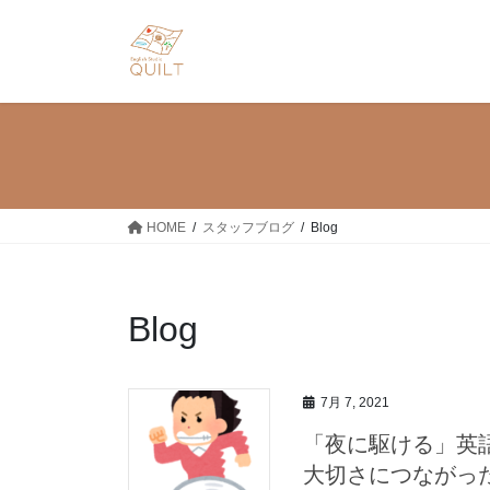
コ
ナ
ン
ビ
テ
ゲ
ン
ー
ツ
シ
へ
ョ
ス
ン
キ
に
ッ
移
HOME
スタッフブログ
Blog
プ
動
Blog
7月 7, 2021
「夜に駆ける」英
大切さにつながっ