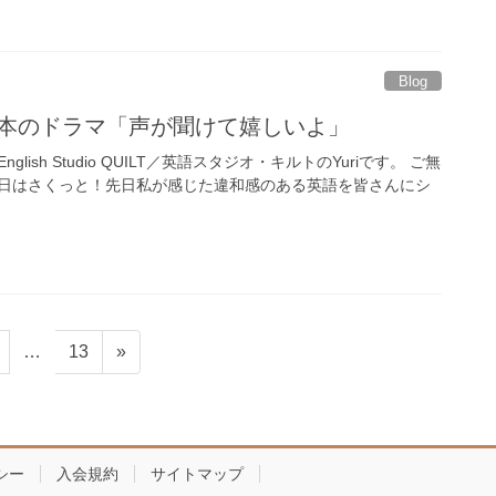
Blog
 日本のドラマ「声が聞けて嬉しいよ」
one☕English Studio QUILT／英語スタジオ・キルトのYuriです。 ご無
本日はさくっと！先日私が感じた違和感のある英語を皆さんにシ
固
…
固
13
»
定
定
ペ
ペ
ー
ー
ジ
ジ
シー
入会規約
サイトマップ