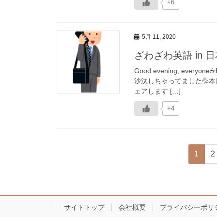
+6
5月 11, 2020
ざわざわ英語 in
Good evening, every
沙汰しちゃってました💦
ェアします […]
+4
固
1
2
投
定
ペ
稿
ー
ジ
サイトトップ
会社概要
プライバシーポリ