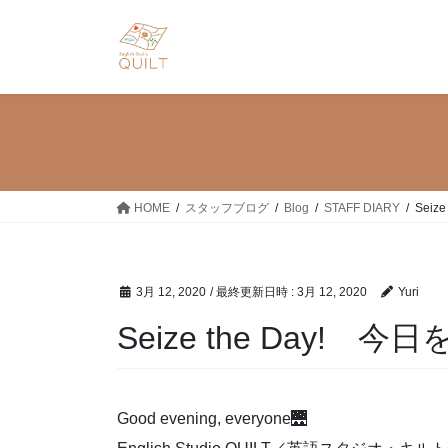
コ
ナ
ン
ビ
テ
ゲ
ン
ー
ツ
シ
へ
ョ
ス
ン
キ
に
ッ
移
HOME
スタッフブログ
Blog
STAFF DIARY
Sei
プ
動
3月 12, 2020
/ 最終更新日時 :
3月 12, 2020
Yuri
Seize the Day!
Good evening, everyone🌉