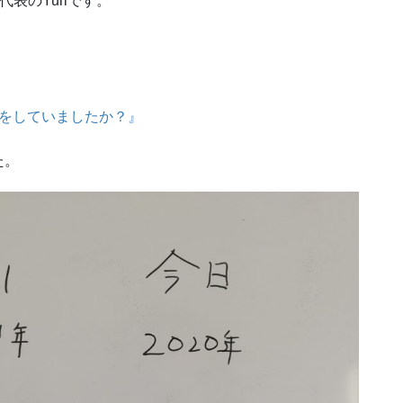
ルト代表のYuriです。
何をしていましたか？』
た。