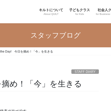
キルトについて
子どもクラス
社会人
About QUILT
for Kids
for Business
スタッフブログ
ze the Day! 今日を摘め！「今」を生きる
STAFF DIARY
 今日を摘め！「今」を生きる